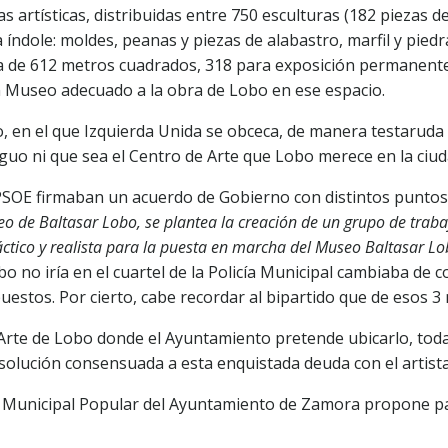
 artísticas, distribuidas entre 750 esculturas (182 piezas 
a índole: moldes, peanas y piezas de alabastro, marfil y pied
a de 612 metros cuadrados, 318 para exposición permanente
n Museo adecuado a la obra de Lobo en ese espacio.
en el que Izquierda Unida se obceca, de manera testaruda 
guo ni que sea el Centro de Arte que Lobo merece en la ciu
l PSOE firmaban un acuerdo de Gobierno con distintos puntos,
o de Baltasar Lobo, se plantea la creación de un grupo de trabaj
ráctico y realista para la puesta en marcha del Museo Baltasar L
 no iría en el cuartel de la Policía Municipal cambiaba de col
puestos. Por cierto, cabe recordar al bipartido que de esos 3
 Arte de Lobo donde el Ayuntamiento pretende ubicarlo, tod
solución consensuada a esta enquistada deuda con el artista
o Municipal Popular del Ayuntamiento de Zamora propone pa