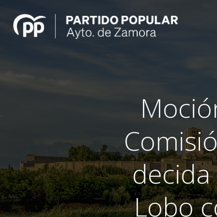
Saltar
al
contenido
Moción
Comisió
decida 
Lobo c