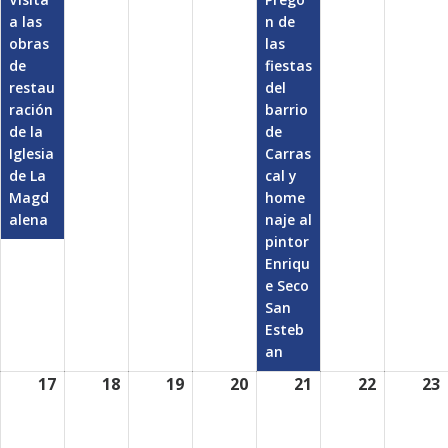
a las
n de
obras
las
de
fiestas
restau
del
ración
barrio
de la
de
Iglesia
Carras
de La
cal y
Magd
home
alena
naje al
pintor
Enriqu
e Seco
San
Esteb
an
17
agosto
18
agosto
19
agosto
20
agosto
21
agosto
22
agosto
23
17,
18,
19,
20,
21,
22,
2
2026
2026
2026
2026
2026
2026