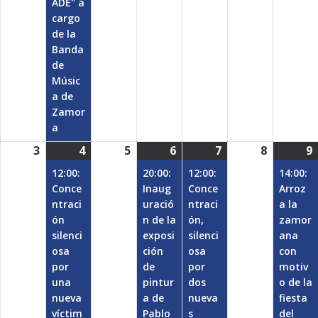
ADE" a
cargo
de la
Banda
de
Músic
a de
Zamor
a
3
agosto
4
agosto
(1
5
agosto
6
agosto
(1
7
agosto
(1
8
agosto
9
(
3,
4,
event)
5,
6,
event)
7,
event)
8,
9
12:00:
20:00:
12:00:
14:00:
2026
2026
2026
2026
2026
2026
Conce
Inaug
Conce
Arroz
ntraci
uració
ntraci
a la
ón
n de la
ón,
zamor
silenci
exposi
silenci
ana
osa
ción
osa
con
por
de
por
motiv
una
pintur
dos
o de la
nueva
a de
nueva
fiesta
víctim
Pablo
s
del