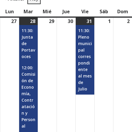
Lun
lunes
Mar
martes
Mié
miércoles
Jue
jueves
Vie
viernes
Sáb
sábado
Dom
d
27
julio
28
julio
(4
29
julio
30
julio
31
julio
(1
1
agosto
2
27,
28,
events)
29,
30,
31,
event)
1,
2
11:30:
11:30:
2026
2026
2026
2026
2026
2026
Junta
Pleno
de
munici
Portav
pal
oces
corres
pondi
12:00:
ente
Comisi
al mes
ón de
de
Econo
Julio
mía,
Contr
atació
n y
Person
al