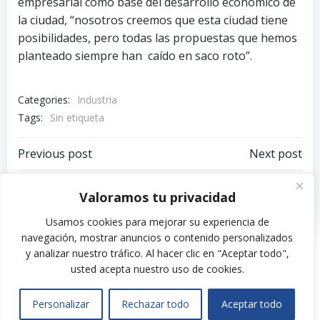
empresarial como base del desarrollo económico de
la ciudad, “nosotros creemos que esta ciudad tiene
posibilidades, pero todas las propuestas que hemos
planteado siempre han caído en saco roto”.
Categories:
Industria
Tags:
Sin etiqueta
Navegación
Navegación
Previous post
Next post
por
por
Comments are closed
Valoramos tu privacidad
las
las
Usamos cookies para mejorar su experiencia de
navegación, mostrar anuncios o contenido personalizados
entradas
entradas
y analizar nuestro tráfico.
Al hacer clic en "Aceptar todo",
usted acepta nuestro uso de cookies.
© 2026 . Created for free using WordPress and
Colibri
Personalizar
Rechazar todo
Aceptar todo