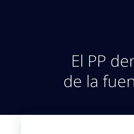
Saltar
al
contenido
El PP de
de la fue