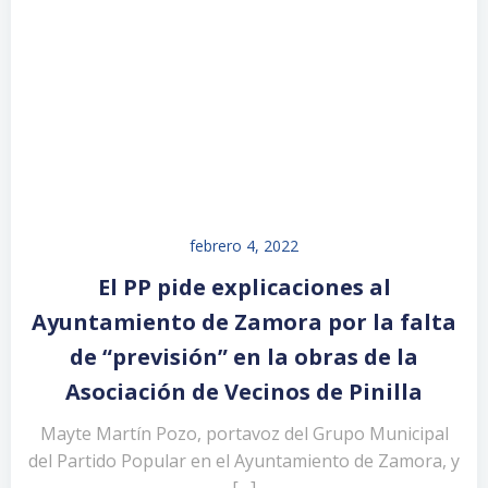
febrero 4, 2022
El PP pide explicaciones al
Ayuntamiento de Zamora por la falta
de “previsión” en la obras de la
Asociación de Vecinos de Pinilla
Mayte Martín Pozo, portavoz del Grupo Municipal
del Partido Popular en el Ayuntamiento de Zamora, y