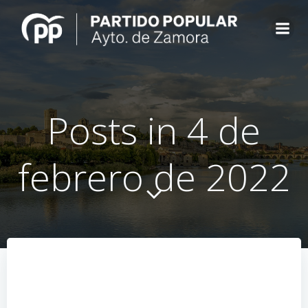
Saltar
al
contenido
Posts in 4 de
febrero de 2022