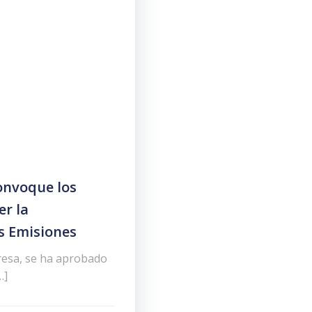
onvoque los
er la
s Emisiones
resa, se ha aprobado
…]