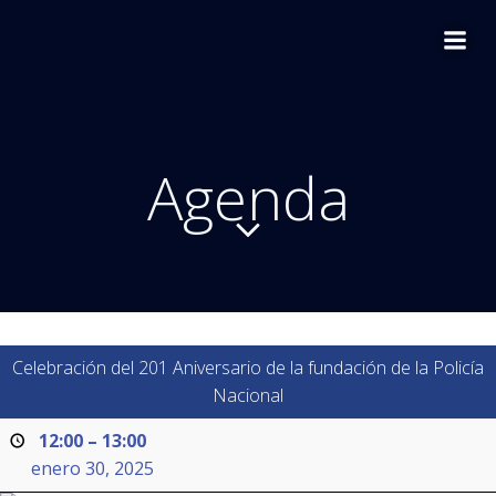
Saltar
al
contenido
Agenda
Celebración del 201 Aniversario de la fundación de la Policía
Nacional
12:00
–
13:00
enero 30, 2025