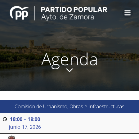
Saltar
al
contenido
Agenda
Comisión de Urbanismo, Obras e Infraestructuras
18:00
–
19:00
junio 17, 2026