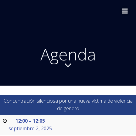
Saltar
al
contenido
Agenda
Concentración silenciosa por una nueva víctima de violencia
de género
12:00
–
12:05
septiembre 2, 2025