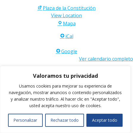
Plaza de la Constitución
View Location
Plaza
Mapa
de
iCal
la
Constitución
Google
Ver calendario completo
Valoramos tu privacidad
Usamos cookies para mejorar su experiencia de
© 2026 . Created for free using WordPress and
Colibri
navegación, mostrar anuncios o contenido personalizados
y analizar nuestro tráfico.
Al hacer clic en "Aceptar todo",
usted acepta nuestro uso de cookies.
Personalizar
Rechazar todo
Aceptar todo