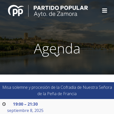
Saltar
al
contenido
Agenda
Misa solemne y procesión de la Cofradía de Nuestra Señora
de la Peña de Francia
19:00
–
21:30
septiembre 8, 2025