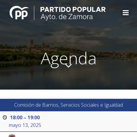
Saltar
al
contenido
Agenda
Comisión de Barrios, Servicios Sociales e Igualdad
18:00
–
19:00
mayo 13, 2025