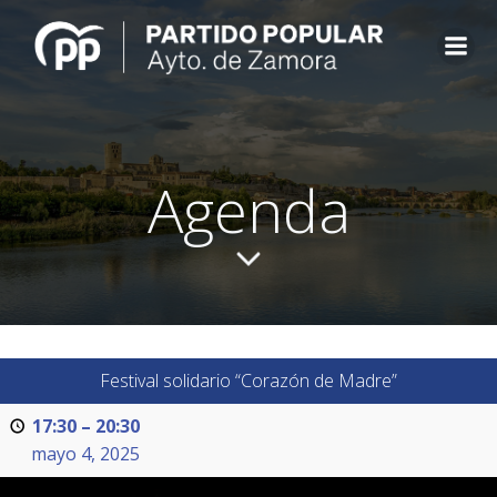
Saltar
al
contenido
Agenda
Festival solidario “Corazón de Madre”
17:30
–
20:30
mayo 4, 2025