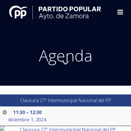
Saltar
al
contenido
Agenda
Clausura 27ª Intermunicipal Nacional del PP
11:30
–
12:30
diciembre 1, 2024