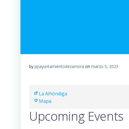
by
ppayuntamientodezamora
on
marzo 5, 2025
La Alhóndiga
La
Mapa
Alhóndiga
Upcoming Events