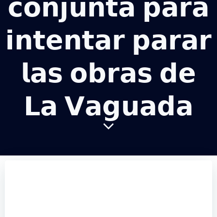
𝗰𝗼𝗻𝗷𝘂𝗻𝘁𝗮 𝗽𝗮𝗿𝗮
𝗶𝗻𝘁𝗲𝗻𝘁𝗮𝗿 𝗽𝗮𝗿𝗮𝗿
𝗹𝗮𝘀 𝗼𝗯𝗿𝗮𝘀 𝗱𝗲
𝗟𝗮 𝗩𝗮𝗴𝘂𝗮𝗱𝗮