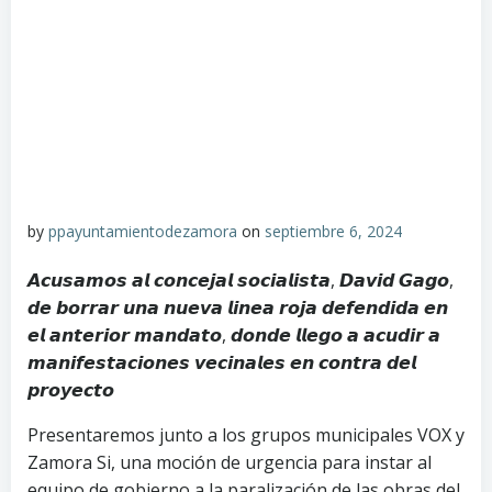
by
ppayuntamientodezamora
on
septiembre 6, 2024
𝘼𝙘𝙪𝙨𝙖𝙢𝙤𝙨 𝙖𝙡 𝙘𝙤𝙣𝙘𝙚𝙟𝙖𝙡 𝙨𝙤𝙘𝙞𝙖𝙡𝙞𝙨𝙩𝙖, 𝘿𝙖𝙫𝙞𝙙 𝙂𝙖𝙜𝙤,
𝙙𝙚 𝙗𝙤𝙧𝙧𝙖𝙧 𝙪𝙣𝙖 𝙣𝙪𝙚𝙫𝙖 𝙡𝙞𝙣𝙚𝙖 𝙧𝙤𝙟𝙖 𝙙𝙚𝙛𝙚𝙣𝙙𝙞𝙙𝙖 𝙚𝙣
𝙚𝙡 𝙖𝙣𝙩𝙚𝙧𝙞𝙤𝙧 𝙢𝙖𝙣𝙙𝙖𝙩𝙤, 𝙙𝙤𝙣𝙙𝙚 𝙡𝙡𝙚𝙜𝙤 𝙖 𝙖𝙘𝙪𝙙𝙞𝙧 𝙖
𝙢𝙖𝙣𝙞𝙛𝙚𝙨𝙩𝙖𝙘𝙞𝙤𝙣𝙚𝙨 𝙫𝙚𝙘𝙞𝙣𝙖𝙡𝙚𝙨 𝙚𝙣 𝙘𝙤𝙣𝙩𝙧𝙖 𝙙𝙚𝙡
𝙥𝙧𝙤𝙮𝙚𝙘𝙩𝙤
Presentaremos junto a los grupos municipales VOX y
Zamora Si, una moción de urgencia para instar al
equipo de gobierno a la paralización de las obras del