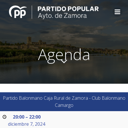
Saltar
al
contenido
Agenda
Partido Balonmano Caja Rural de Zamora - Club Balonmano
Camargo
20:00
–
22:00
diciembre 7, 2024